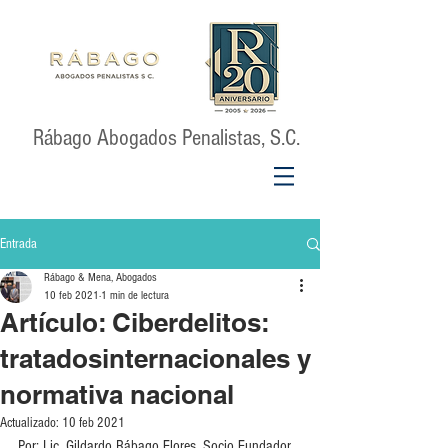
Rábago Abogados Penalistas, S.C.
Entrada
Rábago & Mena, Abogados
10 feb 2021
1 min de lectura
Artículo: Ciberdelitos:
tratadosinternacionales y
normativa nacional
Actualizado:
10 feb 2021
Por: Lic. Gildardo Rábago Flores, Socio Fundador 