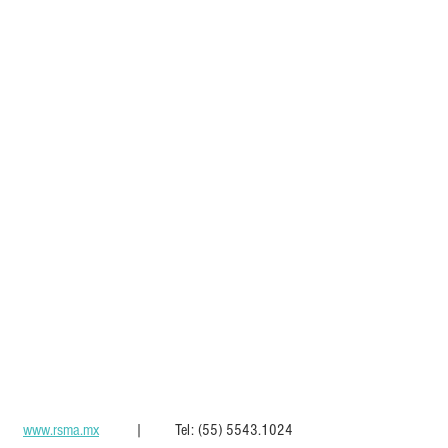
www.rsma.mx
         |        Tel: (55) 5543.1024  