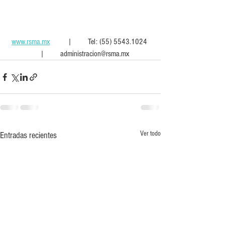
www.rsma.mx
         |        Tel: (55) 5543.1024  
     |        administracion@rsma.mx 
Ver todo
Entradas recientes