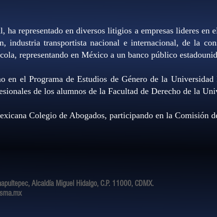
l, ha representado en diversos litigios a empresas lideres en 
industria transportista nacional e internacional, de la cons
rícola, representando en México a un banco público estadouni
o en el Programa de Estudios de Género de la Universida
fesionales de los alumnos de la Facultad de Derecho de la Un
exicana Colegio de Abogados, participando en la Comisión d
pultepec, Alcaldía Miguel Hidalgo, C.P. 11000, CDMX.
rsma.mx