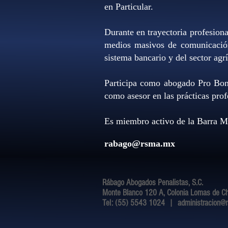
en Particular.
Durante en trayectoria profesiona
medios masivos de comunicación, 
sistema bancario y del sector ag
Participa como abogado Pro Bon
como asesor en las prácticas pro
Es miembro activo de la Barra M
rabago@rsma.mx
Rábago Abogados Penalistas, S.C.
Monte Blanco 120 A, Colonia Lomas de Cha
Tel: (55) 5543 1024 |
administracion@