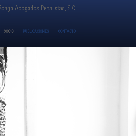
ábago Abogados Penalistas, S.C.
SOCIO
PUBLICACIONES
CONTACTO