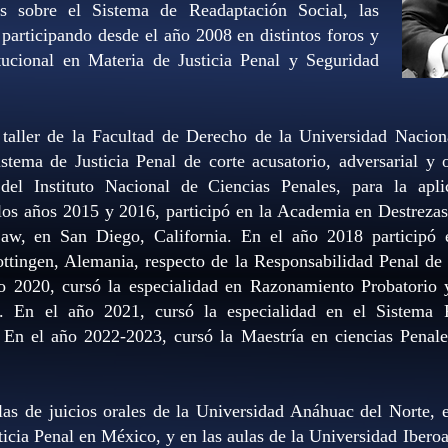
s sobre el Sistema de Readaptación Social, las
participando desde el año 2008 en distintos foros y
tucional en Materia de Justicia Penal y Seguridad
l taller de la Facultad de Derecho de la Universidad Naci
stema de Justicia Penal de corte acusatorio, adversarial y
o del Instituto Nacional de Ciencias Penales, para la ap
los años 2015 y 2016, participó en la Academia en Destrezas
aw, en San Diego, California. En el año 2018 participó 
tingen, Alemania, respecto de la Responsabilidad Penal de l
 2020, cursó la especialidad en Razonamiento Probatorio y
. En el año 2021, cursó la especialidad en el Sistema P
 En el año 2022-2023, cursó la Maestría en ciencias Penal
las de juicios orales de la Universidad Anáhuac del Norte, e
ticia Penal en México, y en las aulas de la Universidad Ibero